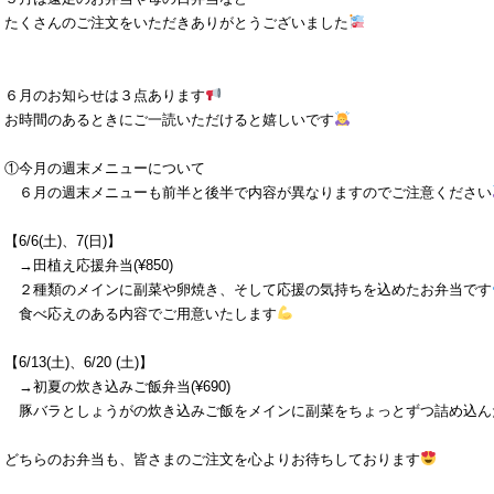
たくさんのご注文をいただきありがとうございました
６月のお知らせは３点あります
お時間のあるときにご一読いただけると嬉しいです
①今月の週末メニューについて
６月の週末メニューも前半と後半で内容が異なりますのでご注意ください
【6/6(土)、7(日)】
→田植え応援弁当(¥850)
２種類のメインに副菜や卵焼き、そして応援の気持ちを込めたお弁当です
食べ応えのある内容でご用意いたします
【6/13(土)、6/20 (土)】
→初夏の炊き込みご飯弁当(¥690)
豚バラとしょうがの炊き込みご飯をメインに副菜をちょっとずつ詰め込ん
どちらのお弁当も、皆さまのご注文を心よりお待ちしております