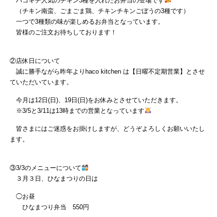
ハコキチ人気のチキン3種を入れたお弁当の登場です
（チキン南蛮、ごまごま鶏、チキンチキンごぼうの3種です）
一つで3種類の味が楽しめるお弁当となっています。
皆様のご注文お待ちしております！
②店休日について
誠に勝手ながら昨年よりhaco kitchen は【日曜不定期営業】とさせ
ていただいています。
今月は12日(日)、19日(日)をお休みとさせていただきます。
※3/5と3/11は13時までの営業となっています
皆さまにはご迷惑をお掛けしますが、どうぞよろしくお願いいたし
ます。
③3/3のメニューについて
３月３日、ひなまつりの日は
◯お昼
ひなまつり弁当 550円